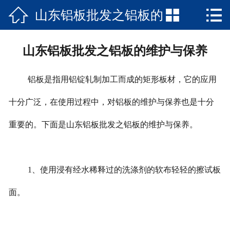



山东铝板批发之铝板的
网站首页

公司介绍
维护与保养
山东铝板批发之铝板的维护与保养
产品中心
铝板是指用铝锭轧制加工而成的矩形板材，它的应用
工程案例
十分广泛，在使用过程中，对铝板的维护与保养也是十分
新闻动态
重要的。下面是山东铝板批发之铝板的维护与保养。
在线留言
联系我们
1、使用浸有经水稀释过的洗涤剂的软布轻轻的擦试板
面。