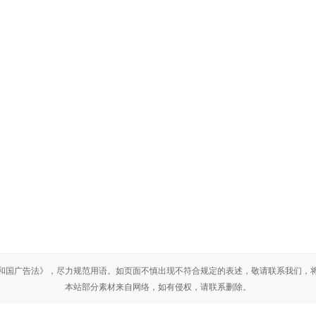
联系我
铝板
铜排
济宁任亿
铝卷
铝棒
手机：180
铜卷
铜套
电话：053
铜管
铜皮
邮箱：931
铝箔软连接
地址：济
家
花纹铝板
铝排铜排
山东铝板批发
和国广告法》，尽力规范用语。如页面不慎出现不符合规定的表述，敬请联系我们，
北京
河北
山西
内蒙古
辽宁
山东
江苏
浙江
安徽
河南
四川
陕西
宁夏
本站部分素材来自网络，如有侵权，请联系删除。
鲁ICP备200000