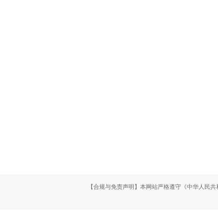
导航栏目
产品中心
网站首页
公司介绍
铝排
产品中心
工程案例
铜板
新闻动态
在线留言
铝管
联系我们
铜棒
铜带
铝板生产厂
【合规与免责声明】本网站严格遵守《中华人民共